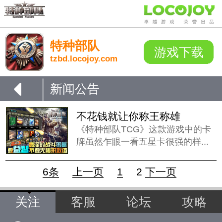
特种部队
游戏下载
tzbd.locojoy.com
新闻公告
不花钱就让你称王称雄
《特种部队TCG》这款游戏中的卡
牌虽然乍眼一看五星卡很强的样...
6条
上一页
1
2
下一页
关注
客服
论坛
攻略